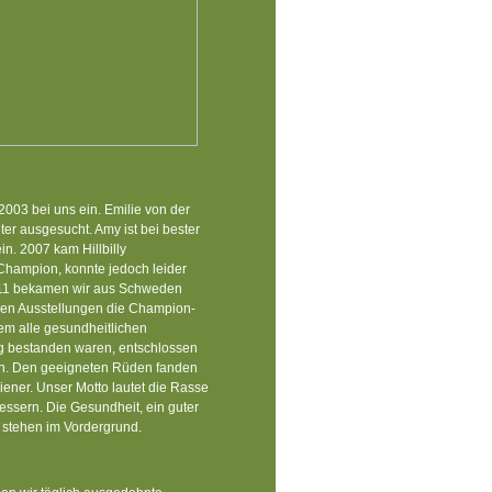
2003 bei uns ein. Emilie von der
r ausgesucht. Amy ist bei bester
n. 2007 kam Hillbilly
Champion, konnte jedoch leider
2011 bekamen wir aus Schweden
gen Ausstellungen die Champion-
em alle gesundheitlichen
g bestanden waren, entschlossen
igen. Den geeigneten Rüden fanden
Kiener. Unser Motto lautet die Rasse
essern. Die Gesundheit, ein guter
 stehen im Vordergrund.