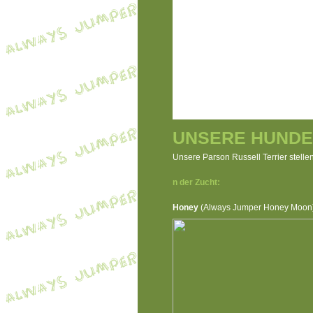
UNSERE HUNDE
Unsere Parson Russell Terrier stellen
n der Zucht:
Honey
(Always Jumper Honey Moon